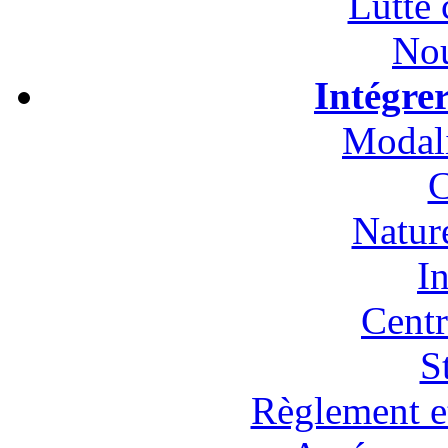
Lutte 
Nou
Intégre
Modali
C
Natur
In
Cent
S
Règlement et