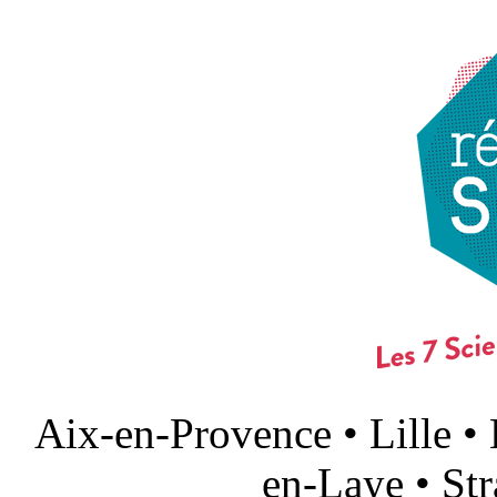
Aix-en-Provence • Lille •
en-Laye • St