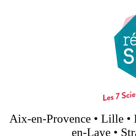
Aix-en-Provence • Lille •
en-Laye • St