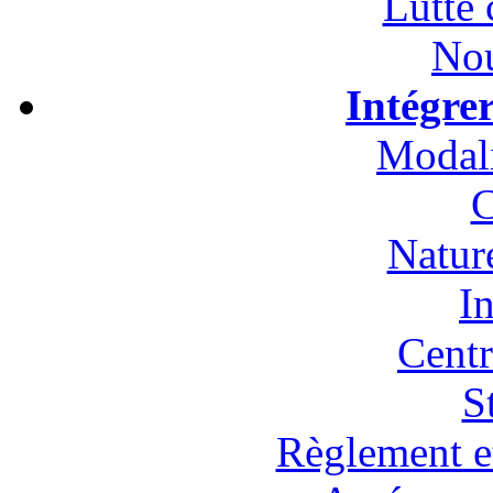
Lutte 
Nou
Intégre
Modali
C
Natur
In
Cent
S
Règlement et