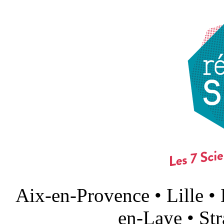
Aix-en-Provence • Lille •
en-Laye • St