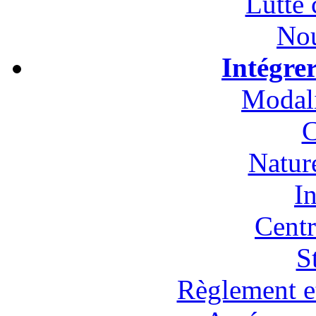
Lutte 
Nou
Intégre
Modali
C
Natur
In
Cent
S
Règlement et